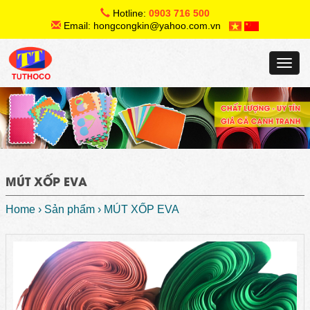
Hotline:
0903 716 500
Email: hongcongkin@yahoo.com.vn
Toggl
navig
MÚT XỐP EVA
Home
›
Sản phẩm
›
MÚT XỐP EVA