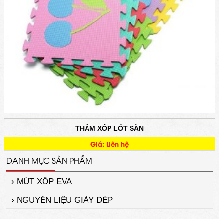
THẢM XỐP LÓT SÀN
Giá: Liên hệ
DANH MỤC SẢN PHẨM
› MÚT XỐP EVA
› NGUYÊN LIỆU GIÀY DÉP