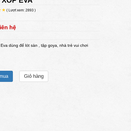
 XỐP EVA
( Lượt xem: 2893 )
:
iên hệ
Eva dùng để lót sàn , tập goya, nhà trẻ vui chơi
 mua
Giỏ hàng