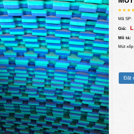
MÚT
Mã SP
L
Giá:
Mô tả:
Mút xốp 
Đặt