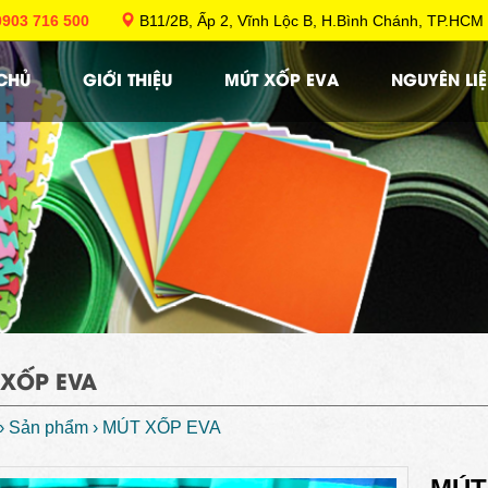
0903 716 500
B11/2B, Ấp 2, Vĩnh Lộc B, H.Bình Chánh, TP
CHỦ
GIỚI THIỆU
MÚT XỐP EVA
NGUYÊN LIỆ
 XỐP EVA
›
Sản phẩm
›
MÚT XỐP EVA