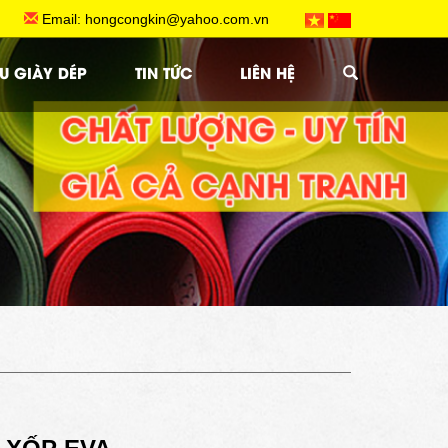
.HCM
Email: hongcongkin@yahoo.com.vn
U GIÀY DÉP
TIN TỨC
LIÊN HỆ