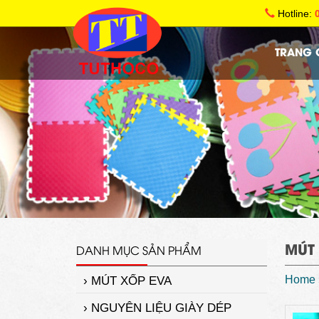
Hotline:
TRANG 
MÚT
DANH MỤC SẢN PHẨM
Home
› MÚT XỐP EVA
› NGUYÊN LIỆU GIÀY DÉP