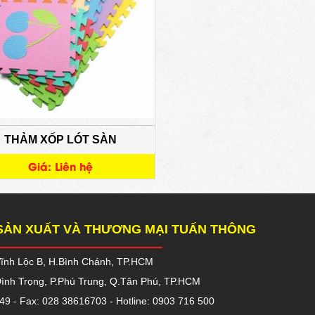
THẢM XỐP LÓT SÀN
Giá: Liên hệ
SẢN XUẤT VÀ THƯƠNG MẠI TUẤN THÔNG
 Vĩnh Lộc B, H.Bình Chánh, TP.HCM
Đình Trọng, P.Phú Trung, Q.Tân Phú, TP.HCM
49 - Fax: 028 38616703 - Hotline: 0903 716 500